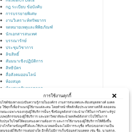
กฎ ระเบียบ ข้อบังคับ
การบรรยายพิเศษ
งานวิเคราะห์ทรัพยากร
จดหมายเหตุและพิพิธภัณฑ์
นักเอกสารสนเทศ
บรรณารักษ์
ประชุมวิชาการ
ลิขสิทธิ์
สัมมนาเชิงปฏิบัติการ
สิทธิบัตร
สื่อสังคมออนไลน์
ห้องสมุด
ห้องสมุดกับการตลาด
อบรมวิชาการ
การใช้งานคุกกี้
ไอที
ว็บไซต์ช่องทางแบ่งปันความรู้ภายในองค์กร งานสารสนเทศและห้องสมุดสตางค์ มงคล
ุข ใช้คุกกี้เพื่อจำแนกผู้ใช้งานแต่ละคน โดยทำหน้าที่หลักคือประมวลทางสถิติ ตลอดจน
กษณะเฉพาะของกลุ่มผู้ใช้บริการนั้นๆ ซึ่งข้อมูลดังกล่าวจะนำมาใช้ในการวิเคราะห์รูป
บบพฤติกรรมของผู้ใช้บริการ และมหาวิทยาลัยจะนำผลลัพธ์ดังกล่าวไปใช้ในการ
Meta
ับปรุงเว็บไซต์ให้ตอบสนองความต้องการ และการใช้งานของผู้ใช้บริการให้ดียิ่งขึ้น
ย่างไรก็ตามข้อมูลที่ได้และใช้ประมวลผลนั้นจะไม่มีการระบุชื่อ หรือบ่งบอกความเป็น
วตนของผู้ใช้บริการแต่อย่างใด อีกทั้งไม่มีการเก็บข้อมูลส่วนบุคคล เช่น ชื่อ, นามสกุล,