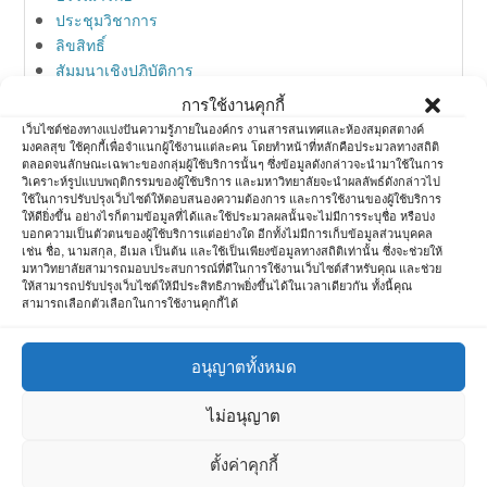
ประชุมวิชาการ
ลิขสิทธิ์
สัมมนาเชิงปฏิบัติการ
สิทธิบัตร
การใช้งานคุกกี้
สื่อสังคมออนไลน์
เว็บไซต์ช่องทางแบ่งปันความรู้ภายในองค์กร งานสารสนเทศและห้องสมุดสตางค์
ห้องสมุด
มงคลสุข ใช้คุกกี้เพื่อจำแนกผู้ใช้งานแต่ละคน โดยทำหน้าที่หลักคือประมวลทางสถิติ
ตลอดจนลักษณะเฉพาะของกลุ่มผู้ใช้บริการนั้นๆ ซึ่งข้อมูลดังกล่าวจะนำมาใช้ในการ
ห้องสมุดกับการตลาด
วิเคราะห์รูปแบบพฤติกรรมของผู้ใช้บริการ และมหาวิทยาลัยจะนำผลลัพธ์ดังกล่าวไป
อบรมวิชาการ
ใช้ในการปรับปรุงเว็บไซต์ให้ตอบสนองความต้องการ และการใช้งานของผู้ใช้บริการ
ให้ดียิ่งขึ้น อย่างไรก็ตามข้อมูลที่ได้และใช้ประมวลผลนั้นจะไม่มีการระบุชื่อ หรือบ่ง
ไอที
บอกความเป็นตัวตนของผู้ใช้บริการแต่อย่างใด อีกทั้งไม่มีการเก็บข้อมูลส่วนบุคคล
เช่น ชื่อ, นามสกุล, อีเมล เป็นต้น และใช้เป็นเพียงข้อมูลทางสถิติเท่านั้น ซึ่งจะช่วยให้
มหาวิทยาลัยสามารถมอบประสบการณ์ที่ดีในการใช้งานเว็บไซต์สำหรับคุณ และช่วย
ให้สามารถปรับปรุงเว็บไซต์ให้มีประสิทธิภาพยิ่งขึ้นได้ในเวลาเดียวกัน ทั้งนี้คุณ
Meta
สามารถเลือกตัวเลือกในการใช้งานคุกกี้ได้
Log in
อนุญาตทั้งหมด
Entries feed
Comments feed
ไม่อนุญาต
WordPress.org
ตั้งค่าคุกกี้