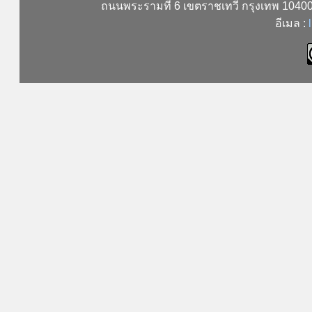
ถนนพระรามที่ 6 เขตราชเทวี กรุงเทพ 104
อีเมล :