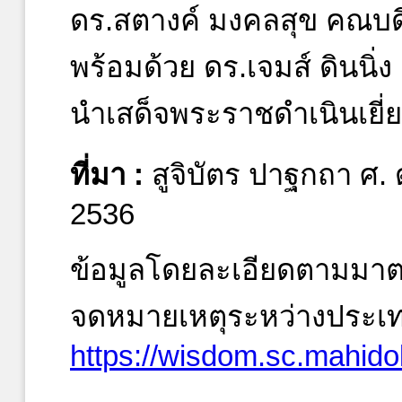
ดร.สตางค์ มงคลสุข คณบ
พร้อมด้วย ดร.เจมส์ ดินนิ่ง
นำเสด็จพระราชดำเนินเยี
ที่มา :
สูจิบัตร ปาฐกถา ศ. ด
2536
ข้อมูลโดยละเอียดตามมา
จดหมายเหตุระหว่างประเท
https://wisdom.sc.mahidol