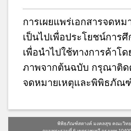
การเผยแพร่เอกสารจดหมา
เป็นไปเพื่อประโยชน์การศึ
เพื่อนำไปใช้ทางการค้าโ
ภาพจากต้นฉบับ กรุณาติดต
จดหมายเหตุและพิพิธภัณฑ
พิพิธภัณฑ์สตางค์ มงคลสุข คณะวิท
ถนนพระรามที่ 6 เขตราชเทวี กรุงเทพ 104