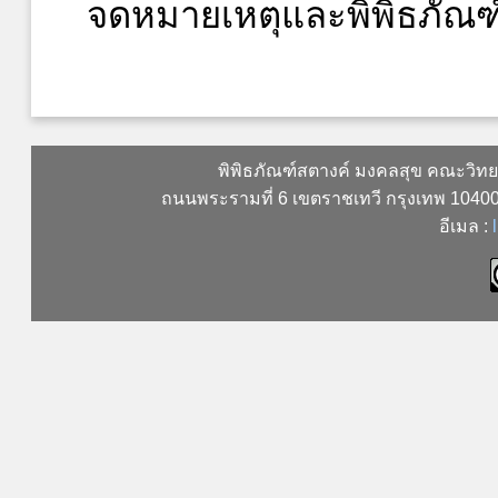
จดหมายเหตุและพิพิธภัณฑ
พิพิธภัณฑ์สตางค์ มงคลสุข คณะวิท
ถนนพระรามที่ 6 เขตราชเทวี กรุงเทพ 104
อีเมล :