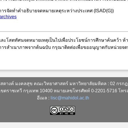
ารจัดทำคำอธิบายจดหมายเหตุระหว่างประเทศ (ISAD(G))
/archives
ะโสตทัศนจดหมายเหตุเป็นไปเพื่อประโยชน์การศึกษาค้นคว้า ห้าม
ารสำเนาภาพจากต้นฉบับ กรุณาติดต่อเพื่อขออนุญาตกับหน่วยจด
ฑ์สตางค์ มงคลสุข คณะวิทยาศาสตร์ มหาวิทยาลัยมหิดล : 02 กรก
เขตราชเทวี กรุงเทพ 10400 หมายเลขโทรศัพท์ 0-2201-5716 โท
อีเมล :
lisc@mahidol.ac.th