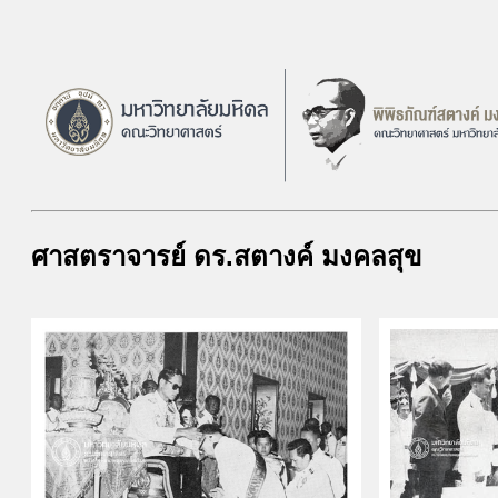
ศาสตราจารย์ ดร.สตางค์ มงคลสุข