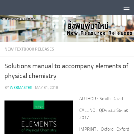
Skip to content
NEW TEXTBOOK RELEASES
Solutions manual to accompany elements of
physical chemistry
BY
WEBMASTER
·
MAY 31, 2018
AUTHOR : Smith, David
CALL NO : QD453.3 S645s
2017
IMPRINT : Oxford : Oxford