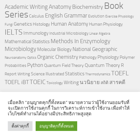
Book
Anatomy
Academic Writing
Biochemistry
Series
English Grammar
Calculus
Evolution
Exercise Physiology
Genetics
Human Anatomy
Histology
Human Physiology
Fungi
IELTS
Immunology
Industrial Microbiology
Linear Algebra
Methods In Enzymology
Mathematical Statistics
Microbiology
National Geographic
Molecular Biology
Organic Chemistry
Physiology
Polymer
Pathology
Neuroanatomy
Optics
Python
Quantum Theory
R
Quantum Field Theory
Probabilities
TOEFL
Statistics
Science Illustrated
Report Writing
Thermodynamics
TOEIC
TOEFL iBT
นวนิยาย
สารคดี
Writing
สถิติ
Toxicology
เมื่อคลิก “อนุญาตคุกกี้ทั้งหมด” หมายความว่าผู้ใช้งานยอมรับที่
จะเปิดการใช้งานคุกกี้ ในการวิเคราะห์การเข้าใช้งาน เพื่อทำให้
เว็บไซต์ทำงานได้อย่างมีประสิทธิภาพสูงสุด
© 2026. All Rights Reserved.
ตั้งค่าคุกกี้
อนุญาติคุกกี้ทั้งหมด