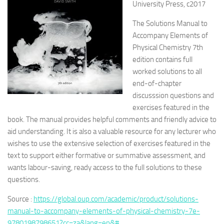
University Press, c2017
The Solutions Manual to
Accompany Elements of
Physical Chemistry 7th
edition contains full
worked solutions to all
end-of-chapter
discusssion questions and
exercises featured in the
book. The manual provides helpful comments and friendly
advice to
aid understanding. It is also a valuable resource for any lecturer who
wishes to use the extensive selection of exercises featured in the
text to support either formative or summative assessment, and
wants labour-saving, ready access to the full solutions to these
questions.
Source :
https://global.oup.com/academic/product/solutions-
manual-to-accompany-elements-of-physical-chemistry-7e-
9780198798651?cc=za&lang=en&#