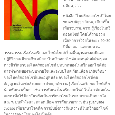
มหิดล, 2561
หนังสือ “ไนตริกออกไซด์” โดย
รศ.ดร.ณัฐวุธ สิบหมู่ เขียนขึ้น
เพื่อรวบรวมความรู้เรื่องไนตริ
กออกไซด์ โดยได้รวบรวม
เนื้อหาการวิจัยในระยะ 20-30
ปีที่ผ่านมา และทบทวน
วรรณกรรมเรื่องไนตริกออกไซด์ตั้งแต่เรื่องพื้นฐานทางเคมีและ
ปฏิกิริยาเคมีทางชีวเคมีของไนตริกออกไซด์และอนุพันธ์ต่างๆ
ผล
ทางชีววิทยาของไนตริกออกไซด์ บทบาทของไนตริกออกไซด์ต่อ
การทำงานของระบบหายใจและระบบไหลเวียนเลือด เภสัชวิทยา
ของไนตริกออกไซด์และอนุพันธ์ ผลของไนตริกออกไซด์ต่อ
สัญญาณในเซลล์ และการประยุกต์ความรู้เรื่องไนตริกออกไซด์เพื่อ
นำมพัฒนาเป็นยา เช่น การพัฒนาไนตริกออกไซด์ ไนไตรท์และไน
เตรท เพื่อใช้ป้องกันหรือเป็นยารักษาโรคในระบบทางเดินหายใจ
และระบบหัวใจและหลอดเลือด การพัฒนายากระตุ้น guanylate
cyclase เพื่อรักษาโรคหืด การยับยั้งการสังเคราะห์ไนตริกออกไซด์
ในการรักษาโรคมะเร็ง เป็นต้น