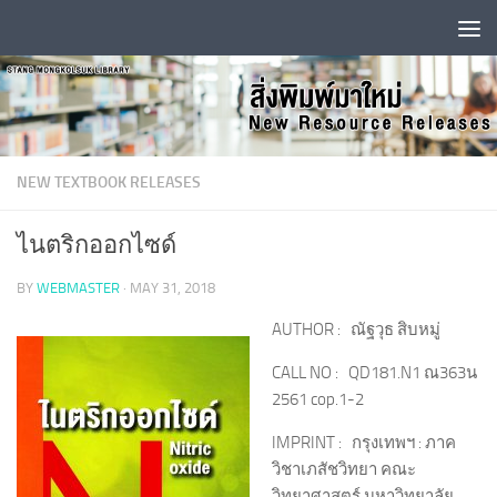
Skip to content
NEW TEXTBOOK RELEASES
ไนตริกออกไซด์
BY
WEBMASTER
·
MAY 31, 2018
AUTHOR : ณัฐวุธ สิบหมู่
CALL NO : QD181.N1 ณ363น
2561 cop.1-2
IMPRINT : กรุงเทพฯ : ภาค
วิชาเภสัชวิทยา คณะ
วิทยาศาสตร์ มหาวิทยาลัย