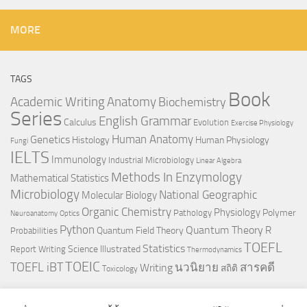
MORE
TAGS
Book
Anatomy
Academic Writing
Biochemistry
Series
English Grammar
Calculus
Evolution
Exercise Physiology
Genetics
Human Anatomy
Histology
Human Physiology
Fungi
IELTS
Immunology
Industrial Microbiology
Linear Algebra
Methods In Enzymology
Mathematical Statistics
Microbiology
National Geographic
Molecular Biology
Organic Chemistry
Physiology
Polymer
Pathology
Neuroanatomy
Optics
Python
Quantum Theory
R
Quantum Field Theory
Probabilities
TOEFL
Statistics
Science Illustrated
Report Writing
Thermodynamics
TOEIC
TOEFL iBT
นวนิยาย
สารคดี
Writing
สถิติ
Toxicology