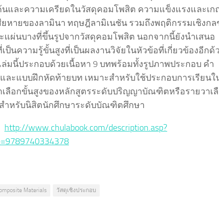
้นและความเครียดในวัสดุคอมโพสิต ความแข็งแรงและเก
ียหายของลามินา ทฤษฎีลามิเนชัน รวมถึงพฤติกรรมเชิงกล
แผ่นบางที่ขึ้นรูปจากวัสดุคอมโพสิต นอกจากนี้ยังนำเสนอ
ี่เป็นความรู้ขั้นสูงที่เป็นผลงานวิจัยในหัวข้อที่เกี่ยวข้องอีกด้
เล่มนี้ประกอบด้วยเนื้อหา 9 บทพร้อมทั้งรูปภาพประกอบ คำ
 และแบบฝึกหัดท้ายบท เหมาะสำหรับใช้ประกอบการเรียนใ
าเลือกขั้นสูงของหลักสูตรระดับปริญญาบัณฑิตหรือรายวาเล
นสำหรับนิสิตนักศึกษาระดับบัณฑิตศึกษา
 :
http://www.chulabook.com/description.asp?
e=9789740334378
omposite Materials
วัสดุเชิงประกอบ