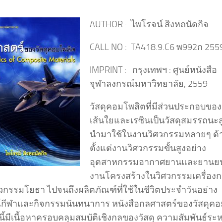
AUTHOR : ไพโรจน์ สิงหถนัดกิจ
CALL NO : TA418.9.C6 พ992ก 255
IMPRINT : กรุงเทพฯ : ศูนย์หนังสือ
จุฬาลงกรณ์มหาวิทยาลัย, 2559
วัสดุคอมโพสิตที่มีส่วนประกอบของ
เส้นใยและเรซินเป็นวัสดุสมรรถนะสู
นำมาใช้ในงานวิศวกรรมหลายๆ ด้
ตั้งแต่งานวิศวกรรมขั้นสูงอย่าง
อุตสาหกรรมอากาศยานและยานยน
งานโครงสร้างในวิศวกรรมเครื่อง
วกรรมโยธา ไปจนถึงผลิตภัณฑ์ที่ใช้ในชีวิตประจำวันอย่าง
์กีฬาและกิจกรรมนันทนาการ หนังสือกลศาสตร์ของวัสดุค
มนี้มีเนื้อหาครอบคลุมสมบัติเชิงกลของวัสดุ ความสัมพันธ์ระห