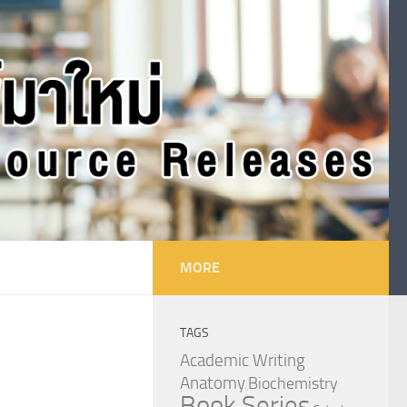
MORE
TAGS
Academic Writing
Anatomy
Biochemistry
Book Series