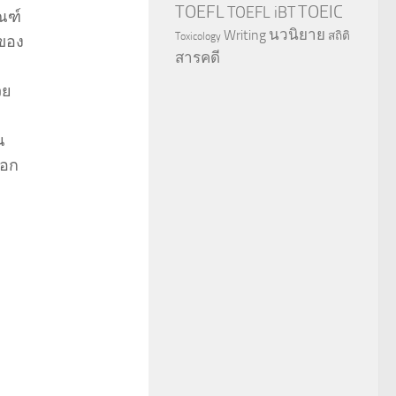
TOEFL
TOEIC
TOEFL iBT
ณฑ์
นวนิยาย
Writing
สถิติ
Toxicology
ของ
สารคดี
วย
น
ือก