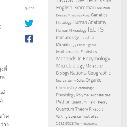
Calculus
English Grammar
Evolution
SHARE
Genetics
Exercise Physiology
Fungi
Human Anatomy
Histology
9
IELTS
Human Physiology
Immunology
Industrial
Microbiology
Linear Algebra
Mathematical Statistics
Methods In Enzymology
Microbiology
Molecular
งที่
National Geographic
Biology
าน
Organic
Neuroanatomy
Optics
Chemistry
Pathology
ต์
Physiology
Polymer
Probabilities
กล
Python
Quantum Field Theory
Quantum Theory
R
Report
อมโพ
Science Illustrated
Writing
Statistics
ว่าง
Thermodynamics