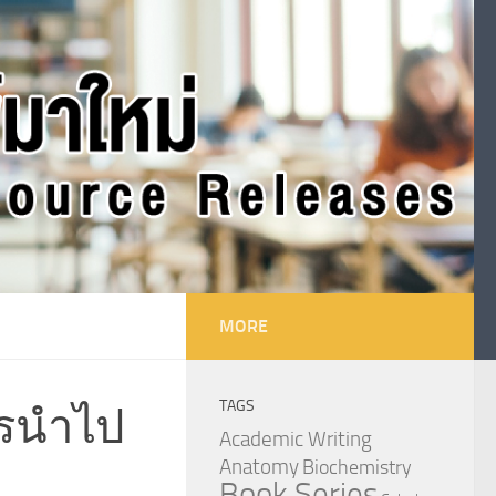
MORE
TAGS
การนำไป
Academic Writing
Anatomy
Biochemistry
Book Series