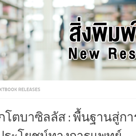
XTBOOK RELEASES
กโตบาซิลลัส : พื้นฐานสู่
้ประโยชน์ทางการแพทย์