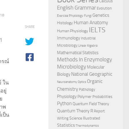
Calculus
English Grammar
Evolution
Genetics
018
Exercise Physiology
Fungi
Human Anatomy
Histology
SHARE
IELTS
Human Physiology
Immunology
Industrial
1
Microbiology
Linear Algebra
Mathematical Statistics
Methods In Enzymology
กรณ์
Microbiology
Molecular
National Geographic
Biology
Organic
ย์ ใน
Neuroanatomy
Optics
Chemistry
Pathology
ยู่
Physiology
Polymer
Probabilities
ย
Python
Quantum Field Theory
ภาพ
Quantum Theory
R
Report
เป็น
Science Illustrated
Writing
Statistics
Thermodynamics