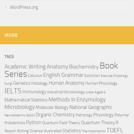
WordPress.org
MORE
TAGS
Book
Anatomy
Academic Writing
Biochemistry
Series
English Grammar
Calculus
Evolution
Exercise Physiology
Genetics
Human Anatomy
Histology
Human Physiology
Fungi
IELTS
Immunology
Industrial Microbiology
Linear Algebra
Methods In Enzymology
Mathematical Statistics
Microbiology
National Geographic
Molecular Biology
Organic Chemistry
Physiology
Polymer
Pathology
Neuroanatomy
Optics
Python
Quantum Theory
R
Quantum Field Theory
Probabilities
TOEFL
Statistics
Science Illustrated
Report Writing
Thermodynamics