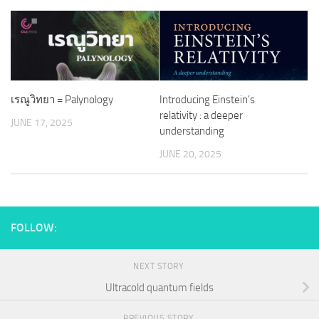
เรณูวิทยา = Palynology
Introducing Einstein’s
relativity : a deeper
JUNE 17, 2025
understanding
JUNE 20, 2025
FOLLOW:
NEXT STORY
Ultracold quantum fields
PREVIOUS STORY