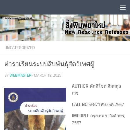
Skip to content
UNCATEGORIZED
ตำราเรียนระบบสืบพันธุ์สัตว์เพศผู้
BY
WEBMASTER
·
MARCH 19, 2025
AUTHOR
ศักดิโชต คิมสกุล
เวช
CALL NO
SF871 ศ325ต 2567
IMPRINT
กรุงเทพฯ : วังอักษร,
2567