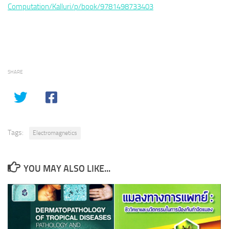
Computation/Kalluri/p/book/9781498733403
SHARE
Tags:
Electromagnetics
YOU MAY ALSO LIKE...