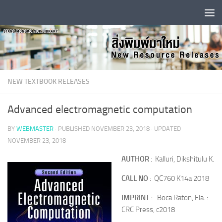
Skip to content
NEW TEXTBOOK RELEASES
Advanced electromagnetic computation
BY
WEBMASTER
· PUBLISHED
NOVEMBER 23, 2018
· UPDATED
NOVEMBER 23, 2018
AUTHOR
: Kalluri, Dikshitulu K.
CALL NO
: QC760 K14a 2018
IMPRINT
: Boca Raton, Fla. :
CRC Press, c2018