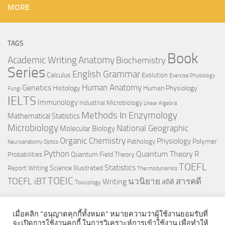
MORE
TAGS
Book
Anatomy
Academic Writing
Biochemistry
Series
English Grammar
Calculus
Evolution
Exercise Physiology
Genetics
Human Anatomy
Histology
Human Physiology
Fungi
IELTS
Immunology
Industrial Microbiology
Linear Algebra
Methods In Enzymology
Mathematical Statistics
Microbiology
National Geographic
Molecular Biology
Organic Chemistry
Physiology
Polymer
Pathology
Neuroanatomy
Optics
Python
Quantum Theory
R
Quantum Field Theory
Probabilities
TOEFL
Statistics
Science Illustrated
Report Writing
Thermodynamics
TOEIC
TOEFL iBT
นวนิยาย
สารคดี
Writing
สถิติ
Toxicology
เมื่อคลิก “อนุญาตคุกกี้ทั้งหมด” หมายความว่าผู้ใช้งานยอมรับที่
จะเปิดการใช้งานคุกกี้ ในการวิเคราะห์การเข้าใช้งาน เพื่อทำให้