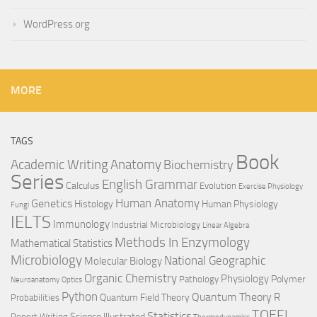
WordPress.org
MORE
TAGS
Book
Anatomy
Academic Writing
Biochemistry
Series
English Grammar
Calculus
Evolution
Exercise Physiology
Genetics
Human Anatomy
Histology
Human Physiology
Fungi
IELTS
Immunology
Industrial Microbiology
Linear Algebra
Methods In Enzymology
Mathematical Statistics
Microbiology
National Geographic
Molecular Biology
Organic Chemistry
Physiology
Polymer
Pathology
Neuroanatomy
Optics
Python
Quantum Theory
R
Quantum Field Theory
Probabilities
TOEFL
Statistics
Science Illustrated
Report Writing