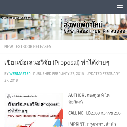
Skip to content
NEW TEXTBOOK RELEASES
เขียนข้อเสนอวิจัย (Proposal) ทำได้ง่ายๆ
BY
WEBMASTER
· PUBLISHED
FEBRUARY 27, 2019
· UPDATED
FEBRUARY
27, 2019
AUTHOR
: กองกูณฑ์ โต
ชัยวัฒน์
CALL NO
: LB2369 ก344ข 2561
IMPRINT
: กรุงเทพฯ : สำนัก