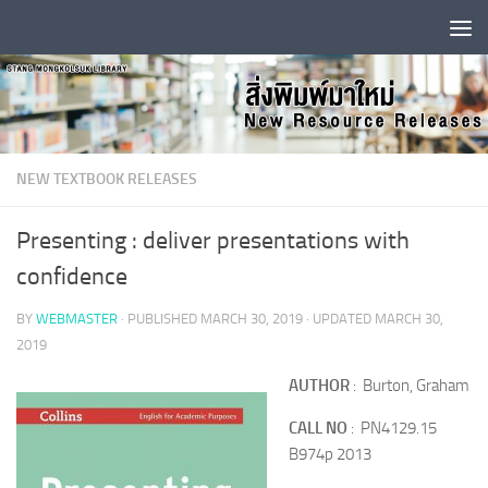
Skip to content
NEW TEXTBOOK RELEASES
Presenting : deliver presentations with
confidence
BY
WEBMASTER
· PUBLISHED
MARCH 30, 2019
· UPDATED
MARCH 30,
2019
AUTHOR
: Burton, Graham
CALL NO
: PN4129.15
B974p 2013