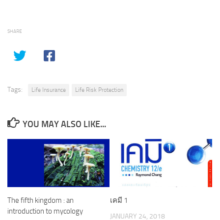
SHARE
Tags:
Life Insurance
Life Risk Protection
YOU MAY ALSO LIKE...
The fifth kingdom : an
เคมี 1
introduction to mycology
JANUARY 24, 2018