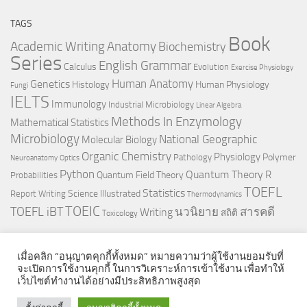
TAGS
Book
Anatomy
Academic Writing
Biochemistry
Series
English Grammar
Calculus
Evolution
Exercise Physiology
Genetics
Human Anatomy
Histology
Human Physiology
Fungi
IELTS
Immunology
Industrial Microbiology
Linear Algebra
Methods In Enzymology
Mathematical Statistics
Microbiology
National Geographic
Molecular Biology
Organic Chemistry
Physiology
Polymer
Pathology
Neuroanatomy
Optics
Python
Quantum Theory
R
Quantum Field Theory
Probabilities
TOEFL
Statistics
Science Illustrated
Report Writing
Thermodynamics
TOEIC
TOEFL iBT
นวนิยาย
สารคดี
Writing
สถิติ
Toxicology
เมื่อคลิก “อนุญาตคุกกี้ทั้งหมด” หมายความว่าผู้ใช้งานยอมรับที่
จะเปิดการใช้งานคุกกี้ ในการวิเคราะห์การเข้าใช้งาน เพื่อทำให้
เว็บไซต์ทำงานได้อย่างมีประสิทธิภาพสูงสุด
© 2026. All Rights Reserved.