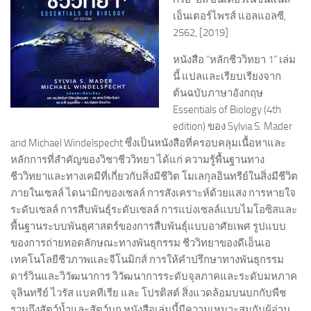
เอ็นเตอร์ไพรส์ แอลแอลซี,
2562, [2019]
หนังสือ “หลักชีววิทยา 1” เล่ม
นี้ แปลและเรียบเรียงจาก
ต้นฉบับภาษาอังกฤษ
Essentials of Biology (4th
edition) ของ Sylvia S. Mader
and Michael Windelspecht ซึ่งเป็นหนังสือที่ครอบคลุมเนื้อหาและ
หลักการที่สำคัญของวิชาชีววิทยา ได้แก่ ความรู้พื้นฐานทาง
ชีววิทยาและทางเคมีที่เกี่ยวกับสิ่งมีชีวิต โมเลกุลอินทรีย์ในสิ่งมีชีวิต
ภายในเซลล์ ไดนามิกของเซลล์ การสังเคราะห์ด้วยแสง การหายใจ
ระดับเซลล์ การสืบพันธุ์ระดับเซลล์ การแบ่งเซลล์แบบไมโอซิสและ
พื้นฐานระบบพันธุศาสตร์ของการสืบพันธุ์แบบอาศัยเพศ รูปแบบ
ของการถ่ายทอดลักษณะทางพันธุกรรม ชีววิทยาของดีเอ็นเอ
เทคโนโลยีชีวภาพและจีโนมิกส์ การให้คำปรึกษาทางพันธุกรรม
ดาร์วินและวิวัฒนาการ วิวัฒนาการระดับจุลภาคและระดับมหภาค
จุลินทรีย์ ไวรัส แบคทีเรีย และ โปรติสต์ สิ่งแวดล้อมบนบกกับพืช
รวมถึงสัตว์น้ำและสัตว์บก หนังสือเล่มนี้มีความเหมาะสมกับผู้อ่าน