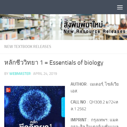
Skip to content
NEW TEXTBOOK RELEASES
หลักชีววิทยา 1 = Essentials of biology
BY
WEBMASTER
·
APRIL 24, 2019
AUTHOR
: เมเดอร์, ไซล์เวีย
เอส.
CALL NO
: QH308.2 ม724ห
ล.1 2562
IMPRINT
: กรุงเทพฯ : แมค
กรอ-ฮิล อินเตอร์เนชั่นแนล