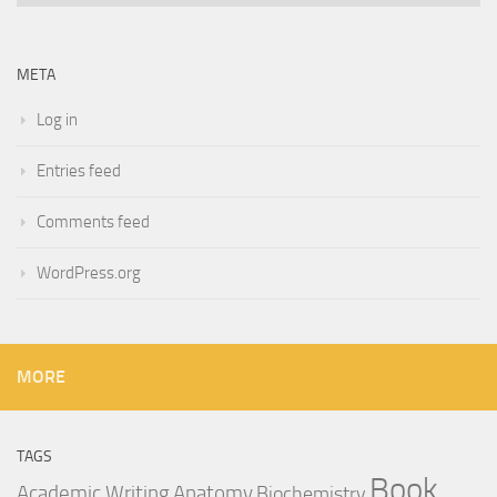
META
Log in
Entries feed
Comments feed
WordPress.org
MORE
TAGS
Book
Anatomy
Academic Writing
Biochemistry