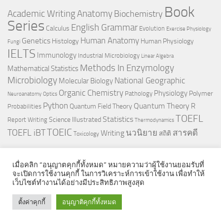
Book
Anatomy
Academic Writing
Biochemistry
Series
English Grammar
Calculus
Evolution
Exercise Physiology
Genetics
Human Anatomy
Histology
Human Physiology
Fungi
IELTS
Immunology
Industrial Microbiology
Linear Algebra
Methods In Enzymology
Mathematical Statistics
Microbiology
National Geographic
Molecular Biology
Organic Chemistry
Physiology
Polymer
Pathology
Neuroanatomy
Optics
Python
Quantum Theory
R
Quantum Field Theory
Probabilities
TOEFL
Statistics
Science Illustrated
Report Writing
Thermodynamics
TOEIC
TOEFL iBT
นวนิยาย
สารคดี
Writing
สถิติ
Toxicology
เมื่อคลิก “อนุญาตคุกกี้ทั้งหมด” หมายความว่าผู้ใช้งานยอมรับที่
จะเปิดการใช้งานคุกกี้ ในการวิเคราะห์การเข้าใช้งาน เพื่อทำให้
เว็บไซต์ทำงานได้อย่างมีประสิทธิภาพสูงสุด
© 2026. All Rights Reserved.
ตั้งค่าคุกกี้
อนุญาติคุกกี้ทั้งหมด