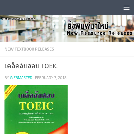
Skip to content
NEW TEXTBOOK RELEASES
เคล็ดลับสอบ TOEIC
BY
WEBMASTER
·
FEBRUARY 7, 2018