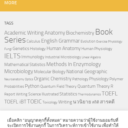
MORE
TAGS
Book
Anatomy
Academic Writing
Biochemistry
Series
English Grammar
Calculus
Evolution
Exercise Physiology
Genetics
Human Anatomy
Histology
Human Physiology
Fungi
IELTS
Immunology
Industrial Microbiology
Linear Algebra
Methods In Enzymology
Mathematical Statistics
Microbiology
National Geographic
Molecular Biology
Organic Chemistry
Physiology
Polymer
Pathology
Neuroanatomy
Optics
Python
Quantum Theory
R
Quantum Field Theory
Probabilities
TOEFL
Statistics
Science Illustrated
Report Writing
Thermodynamics
TOEIC
TOEFL iBT
นวนิยาย
สารคดี
Writing
สถิติ
Toxicology
เมื่อคลิก “อนุญาตคุกกี้ทั้งหมด” หมายความว่าผู้ใช้งานยอมรับที่
จะเปิดการใช้งานคุกกี้ ในการวิเคราะห์การเข้าใช้งาน เพื่อทำให้