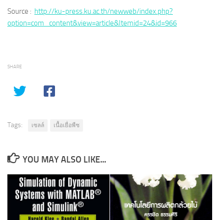
Source :
http://ku-press.ku.ac.th/newweb/index.php?
option=com_content&view=article&Itemid=24&id=966
SHARE
Tags:
เซลล์
เนื้อเยื่อพืช
YOU MAY ALSO LIKE...