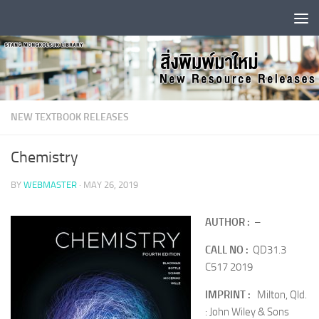
Skip to content
NEW TEXTBOOK RELEASES
Chemistry
BY
WEBMASTER
·
MAY 26, 2019
AUTHOR :
–
CALL NO :
QD31.3
C517 2019
IMPRINT :
Milton, Qld.
: John Wiley & Sons