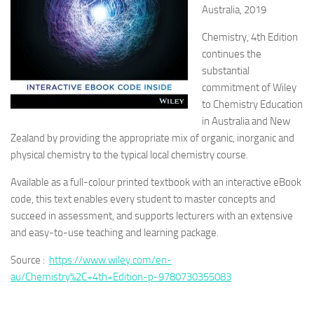
Australia, 2019
Chemistry, 4th Edition
continues the
substantial
commitment of Wiley
to Chemistry Education
in Australia and New
Zealand by providing the appropriate mix of organic, inorganic and
physical chemistry to the typical local chemistry course.
Available as a full-colour printed textbook with an interactive eBook
code, this text enables every student to master concepts and
succeed in assessment, and supports lecturers with an extensive
and easy-to-use teaching and learning package.
Source :
https://www.wiley.com/en-
au/Chemistry%2C+4th+Edition-p-9780730355083