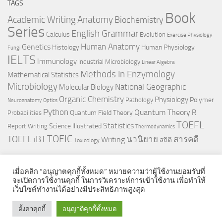
TAGS
Book
Anatomy
Academic Writing
Biochemistry
Series
English Grammar
Calculus
Evolution
Exercise Physiology
Genetics
Human Anatomy
Histology
Human Physiology
Fungi
IELTS
Immunology
Industrial Microbiology
Linear Algebra
Methods In Enzymology
Mathematical Statistics
Microbiology
National Geographic
Molecular Biology
Organic Chemistry
Physiology
Polymer
Pathology
Neuroanatomy
Optics
Python
Quantum Theory
R
Quantum Field Theory
Probabilities
TOEFL
Statistics
Science Illustrated
Report Writing
Thermodynamics
TOEIC
TOEFL iBT
นวนิยาย
สารคดี
Writing
สถิติ
Toxicology
เมื่อคลิก “อนุญาตคุกกี้ทั้งหมด” หมายความว่าผู้ใช้งานยอมรับที่
จะเปิดการใช้งานคุกกี้ ในการวิเคราะห์การเข้าใช้งาน เพื่อทำให้
เว็บไซต์ทำงานได้อย่างมีประสิทธิภาพสูงสุด
© 2026. All Rights Reserved.
ตั้งค่าคุกกี้
อนุญาติคุกกี้ทั้งหมด