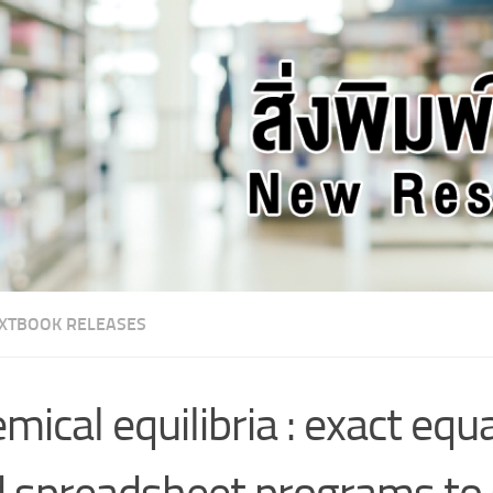
XTBOOK RELEASES
mical equilibria : exact equ
 spreadsheet programs to 