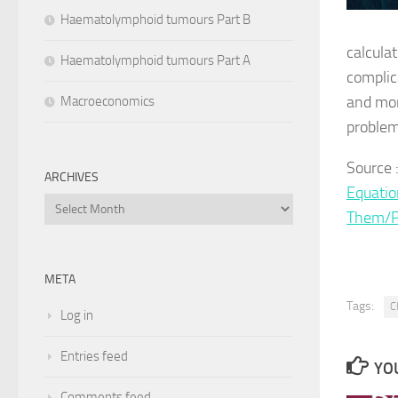
Haematolymphoid tumours Part B
calcula
Haematolymphoid tumours Part A
complic
and mor
Macroeconomics
problem
Source
ARCHIVES
Equati
Archives
Them/P
META
Tags:
C
Log in
Entries feed
YOU
Comments feed