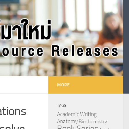
MORE
TAGS
ations
Academic Writing
Anatomy
Biochemistry
solve
Book Series