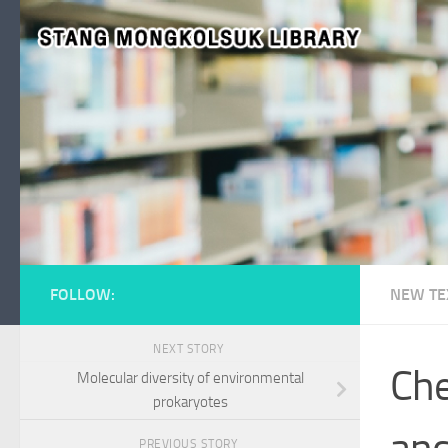
Skip to content
FOLLOW:
NEW TE
NEXT STORY
Che
Molecular diversity of environmental
prokaryotes
and
PREVIOUS STORY