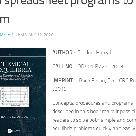
em
ASTER
·
FEBRUARY 12, 2020
AUTHOR
: Pardue, Harry L.
CALL NO
: QD501 P226c 2019
IMPRINT
: Boca Raton, Fla. : CRC Pr
c2019
Concepts, procedures and programs
described in this book make it possibl
readers to solve both simple and co
equilibria problems quickly and easil