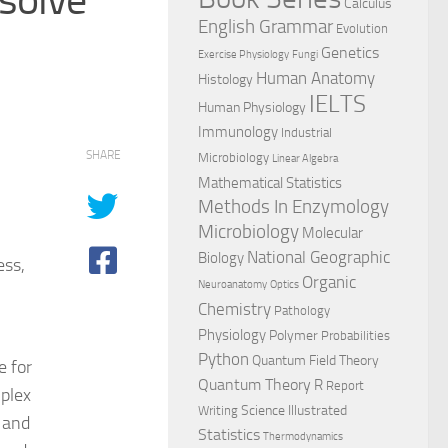
Calculus
English Grammar
Evolution
Genetics
Exercise Physiology
Fungi
Human Anatomy
Histology
IELTS
Human Physiology
Immunology
Industrial
SHARE
Microbiology
Linear Algebra
Mathematical Statistics
Methods In Enzymology
Microbiology
Molecular
National Geographic
Biology
ess,
Organic
Neuroanatomy
Optics
Chemistry
Pathology
Physiology
Polymer
Probabilities
Python
Quantum Field Theory
e for
Quantum Theory
R
Report
mplex
Science Illustrated
Writing
y and
Statistics
Thermodynamics