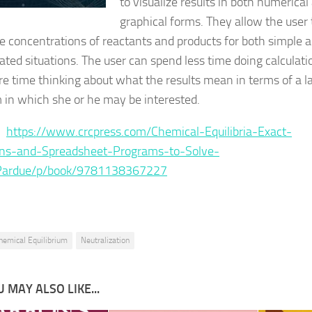
to visualize results in both numerical
graphical forms. They allow the user 
te concentrations of reactants and products for both simple 
ated situations. The user can spend less time doing calculati
e time thinking about what the results mean in terms of a l
 in which she or he may be interested.
 :
https://www.crcpress.com/Chemical-Equilibria-Exact-
ons-and-Spreadsheet-Programs-to-Solve-
ardue/p/book/9781138367227
hemical Equilibrium
Neutralization
 MAY ALSO LIKE...