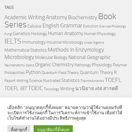
TAGS
Book
Anatomy
Academic Writing
Biochemistry
Series
English Grammar
Calculus
Evolution
Exercise Physiology
Genetics
Human Anatomy
Histology
Human Physiology
Fungi
IELTS
Immunology
Industrial Microbiology
Linear Algebra
Methods In Enzymology
Mathematical Statistics
Microbiology
National Geographic
Molecular Biology
Organic Chemistry
Physiology
Polymer
Pathology
Neuroanatomy
Optics
Python
Quantum Theory
R
Quantum Field Theory
Probabilities
TOEFL
Statistics
Science Illustrated
Report Writing
Thermodynamics
TOEIC
TOEFL iBT
นวนิยาย
สารคดี
Writing
สถิติ
Toxicology
เมื่อคลิก “อนุญาตคุกกี้ทั้งหมด” หมายความว่าผู้ใช้งานยอมรับที่
จะเปิดการใช้งานคุกกี้ ในการวิเคราะห์การเข้าใช้งาน เพื่อทำให้
เว็บไซต์ทำงานได้อย่างมีประสิทธิภาพสูงสุด
© 2026. All Rights Reserved.
ตั้งค่าคุกกี้
อนุญาติคุกกี้ทั้งหมด