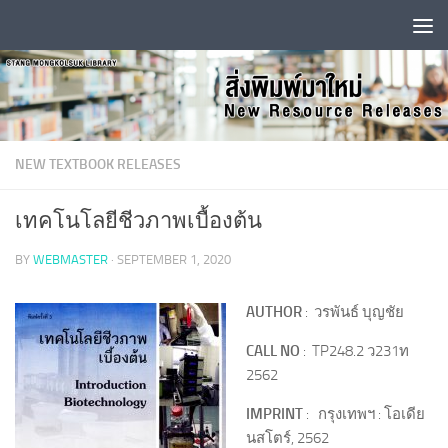
Skip to content
NEW TEXTBOOK RELEASES
เทคโนโลยีชีวภาพเบื้องต้น
BY
WEBMASTER
·
SEPTEMBER 1, 2020
AUTHOR
: วรพันธ์ บุญชัย
CALL NO
: TP248.2 ว231ท
2562
IMPRINT
: กรุงเทพฯ : โอเดีย
นสโตร์, 2562