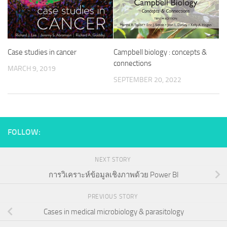
Case studies in cancer
Campbell biology : concepts &
connections
MARCH 9, 2019
SEPTEMBER 20, 2022
FOLLOW:
NEXT STORY
การวิเคราะห์ข้อมูลเชิงภาพด้วย Power BI
PREVIOUS STORY
Cases in medical microbiology & parasitology