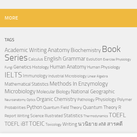
MORE
TAGS
Book
Anatomy
Academic Writing
Biochemistry
Series
English Grammar
Calculus
Evolution
Exercise Physiology
Genetics
Human Anatomy
Histology
Human Physiology
Fungi
IELTS
Immunology
Industrial Microbiology
Linear Algebra
Methods In Enzymology
Mathematical Statistics
Microbiology
National Geographic
Molecular Biology
Organic Chemistry
Physiology
Polymer
Pathology
Neuroanatomy
Optics
Python
Quantum Theory
R
Quantum Field Theory
Probabilities
TOEFL
Statistics
Science Illustrated
Report Writing
Thermodynamics
TOEIC
TOEFL iBT
นวนิยาย
สารคดี
Writing
สถิติ
Toxicology