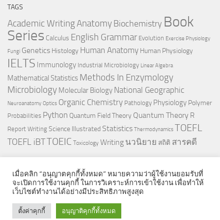
TAGS
Book
Anatomy
Academic Writing
Biochemistry
Series
English Grammar
Calculus
Evolution
Exercise Physiology
Genetics
Human Anatomy
Histology
Human Physiology
Fungi
IELTS
Immunology
Industrial Microbiology
Linear Algebra
Methods In Enzymology
Mathematical Statistics
Microbiology
National Geographic
Molecular Biology
Organic Chemistry
Physiology
Polymer
Pathology
Neuroanatomy
Optics
Python
Quantum Theory
R
Quantum Field Theory
Probabilities
TOEFL
Statistics
Science Illustrated
Report Writing
Thermodynamics
TOEIC
TOEFL iBT
นวนิยาย
สารคดี
Writing
สถิติ
Toxicology
เมื่อคลิก “อนุญาตคุกกี้ทั้งหมด” หมายความว่าผู้ใช้งานยอมรับที่
จะเปิดการใช้งานคุกกี้ ในการวิเคราะห์การเข้าใช้งาน เพื่อทำให้
เว็บไซต์ทำงานได้อย่างมีประสิทธิภาพสูงสุด
© 2026. All Rights Reserved.
ตั้งค่าคุกกี้
อนุญาติคุกกี้ทั้งหมด