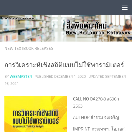
Skip to content
NEW TEXTBOOK RELEASES
การวิเคราะห์เชิงสถิติเเบบไม่ใช้พารามิเตอร์
BY
WEBMASTER
· PUBLISHED
DECEMBER 1, 2020
· UPDATED
SEPTEMBER
16, 2021
CALL NO QA278.8 ส696ก
2563
AUTHOR สำรวม จงเจริญ
IMPRINT กรุงเทพฯ : โอ. เอส.