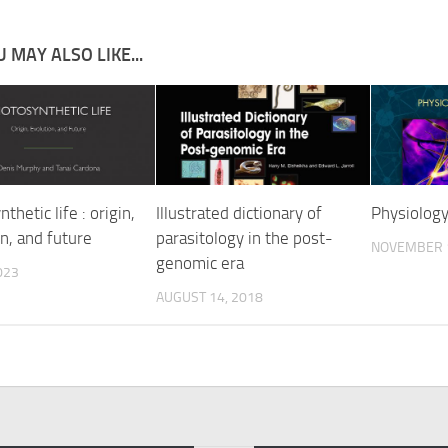
 MAY ALSO LIKE...
thetic life : origin,
Illustrated dictionary of
Physiology
n, and future
parasitology in the post-
NOVEMBER 1
genomic era
023
AUGUST 14, 2018