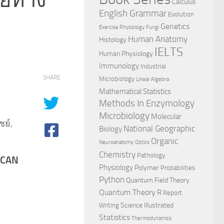
Calculus
English Grammar
Evolution
Genetics
Exercise Physiology
Fungi
Human Anatomy
Histology
IELTS
Human Physiology
Immunology
Industrial
SHARE
Microbiology
Linear Algebra
Mathematical Statistics
Methods In Enzymology
Microbiology
Molecular
ย์,
National Geographic
Biology
Organic
Neuroanatomy
Optics
Chemistry
Pathology
 CAN
Physiology
Polymer
Probabilities
Python
Quantum Field Theory
Quantum Theory
R
Report
Science Illustrated
Writing
Statistics
Thermodynamics