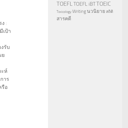
TOEFL
TOEIC
TOEFL iBT
นวนิยาย
Writing
สถิติ
Toxicology
สารคดี
รง :
ีเป้า
งรับ
เผย
ะห์
ิการ
ครือ