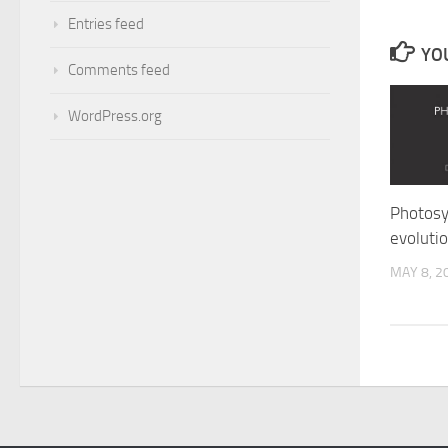
Entries feed
YOU
Comments feed
WordPress.org
Photosyn
evolutio
MAY 8, 2