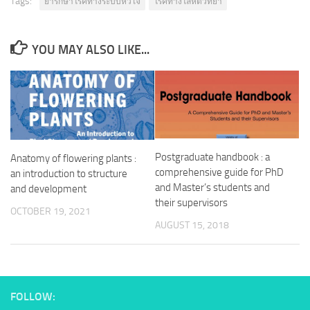
Tags:
ยารักษาโรคทางระบบหัวใจ
โรคทางโลหิตวิทยา
YOU MAY ALSO LIKE...
Postgraduate handbook : a
Anatomy of flowering plants :
comprehensive guide for PhD
an introduction to structure
and Master’s students and
and development
their supervisors
OCTOBER 19, 2021
AUGUST 15, 2018
FOLLOW: