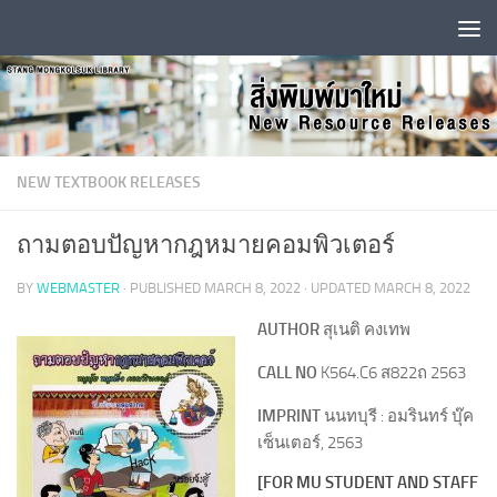
Skip to content
NEW TEXTBOOK RELEASES
ถามตอบปัญหากฎหมายคอมพิวเตอร์
BY
WEBMASTER
· PUBLISHED
MARCH 8, 2022
· UPDATED
MARCH 8, 2022
AUTHOR
สุเนติ คงเทพ
CALL NO
K564.C6 ส822ถ 2563
IMPRINT
นนทบุรี : อมรินทร์ บุ๊ค
เซ็นเตอร์, 2563
[FOR MU STUDENT AND STAFF