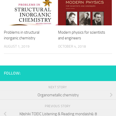
Problems in structural
Modern physics for scientists
inorganic chemistry
and engineers
AUGUST 1, 2019
OCTOBER 4, 2018
FOLLOW:
NEXT STORY
Organometallic chemistry
PREVIOUS STORY
Kōshiki TOEIC Listening & Reading mondaishū. 8