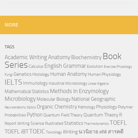
MORE
TAGS
Book
Anatomy
Academic Writing
Biochemistry
Series
English Grammar
Calculus
Evolution
Exercise Physiology
Genetics
Human Anatomy
Histology
Human Physiology
Fungi
IELTS
Immunology
Industrial Microbiology
Linear Algebra
Methods In Enzymology
Mathematical Statistics
Microbiology
National Geographic
Molecular Biology
Organic Chemistry
Physiology
Polymer
Pathology
Neuroanatomy
Optics
Python
Quantum Theory
R
Quantum Field Theory
Probabilities
TOEFL
Statistics
Science Illustrated
Report Writing
Thermodynamics
TOEIC
TOEFL iBT
นวนิยาย
สารคดี
Writing
สถิติ
Toxicology