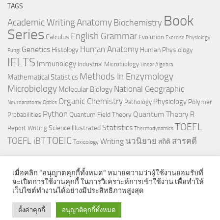
TAGS
Book
Anatomy
Academic Writing
Biochemistry
Series
English Grammar
Calculus
Evolution
Exercise Physiology
Genetics
Human Anatomy
Histology
Human Physiology
Fungi
IELTS
Immunology
Industrial Microbiology
Linear Algebra
Methods In Enzymology
Mathematical Statistics
Microbiology
National Geographic
Molecular Biology
Organic Chemistry
Physiology
Polymer
Pathology
Neuroanatomy
Optics
Python
Quantum Theory
R
Quantum Field Theory
Probabilities
TOEFL
Statistics
Science Illustrated
Report Writing
Thermodynamics
TOEIC
TOEFL iBT
นวนิยาย
สารคดี
Writing
สถิติ
Toxicology
เมื่อคลิก “อนุญาตคุกกี้ทั้งหมด” หมายความว่าผู้ใช้งานยอมรับที่
จะเปิดการใช้งานคุกกี้ ในการวิเคราะห์การเข้าใช้งาน เพื่อทำให้
เว็บไซต์ทำงานได้อย่างมีประสิทธิภาพสูงสุด
© 2026. All Rights Reserved.
ตั้งค่าคุกกี้
อนุญาติคุกกี้ทั้งหมด