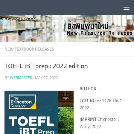
Skip to content
NEW TEXTBOOK RELEASES
TOEFL iBT prep : 2022 edition
BY
WEBMASTER
·
MAY 22, 2022
AUTHOR
–
CALL NO
PE1128 T641
2022
IMPRINT
Chichester :
Wiley, 2022