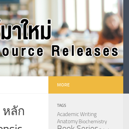
MORE
TAGS
 หลัก
Academic Writing
Anatomy
Biochemistry
ensic
Book Series