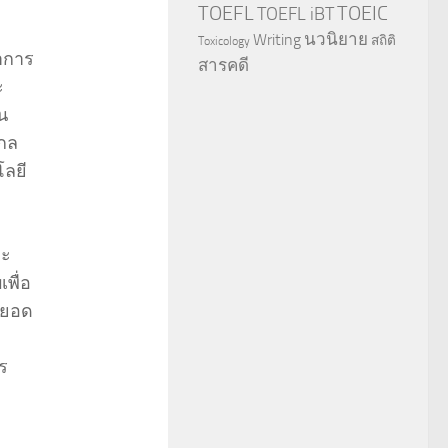
TOEFL
TOEIC
TOEFL iBT
นวนิยาย
Writing
สถิติ
Toxicology
ยาการ
สารคดี
ะ
น
ากล
โลยี
ละ
พื่อ
อยอด
ร