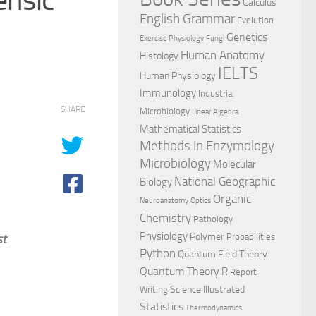
Calculus
English Grammar
Evolution
Genetics
Exercise Physiology
Fungi
Human Anatomy
Histology
IELTS
Human Physiology
Immunology
Industrial
SHARE
Microbiology
Linear Algebra
Mathematical Statistics
Methods In Enzymology
Microbiology
Molecular
National Geographic
Biology
Organic
Neuroanatomy
Optics
Chemistry
Pathology
Physiology
Polymer
st
Probabilities
Python
Quantum Field Theory
Quantum Theory
R
Report
Science Illustrated
Writing
Statistics
Thermodynamics