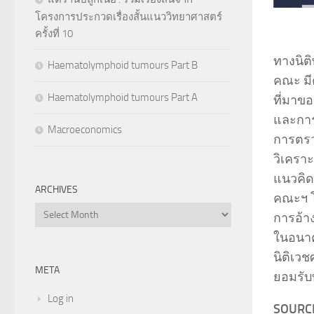
โครงการประกวดเรื่องสั้นแนววิทยาศาสตร์
ครั้งที่ 10
ทางนิติ
Haematolymphoid tumours Part B
คณะ มี
Haematolymphoid tumours Part A
ที่มาข
และการ
Macroeconomics
การตรว
วิเครา
แนวคิด
ARCHIVES
คณะฯ โด
Archives
การอ้า
ในอนาค
นิติเว
META
ยอมรับ
Log in
SOURCE