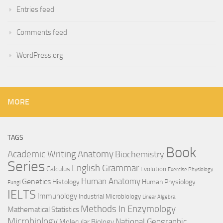
Entries feed
Comments feed
WordPress.org
MORE
TAGS
Book
Anatomy
Academic Writing
Biochemistry
Series
English Grammar
Calculus
Evolution
Exercise Physiology
Genetics
Human Anatomy
Histology
Human Physiology
Fungi
IELTS
Immunology
Industrial Microbiology
Linear Algebra
Methods In Enzymology
Mathematical Statistics
Microbiology
National Geographic
Molecular Biology