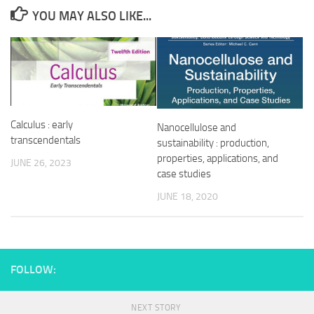
YOU MAY ALSO LIKE...
Calculus : early
Nanocellulose and
transcendentals
sustainability : production,
properties, applications, and
JUNE 26, 2023
case studies
JUNE 18, 2020
FOLLOW:
NEXT STORY