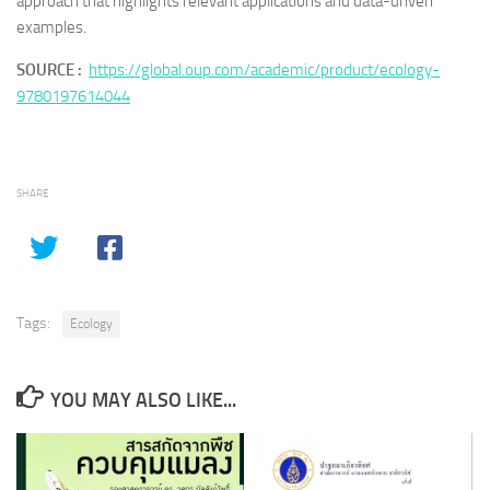
approach that highlights relevant applications and data-driven
examples.
SOURCE :
https://global.oup.com/academic/product/ecology-
9780197614044
SHARE
Tags:
Ecology
YOU MAY ALSO LIKE...