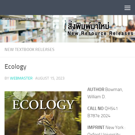
Skip to content
NEW TEXTBOOK RELEASES
Ecology
BY
WEBMASTER
·
AUGUST 15, 2023
AUTHOR
Bowman,
William D.
CALL NO
QH541
B787e 2024
IMPRINT
New York :
Oxford University