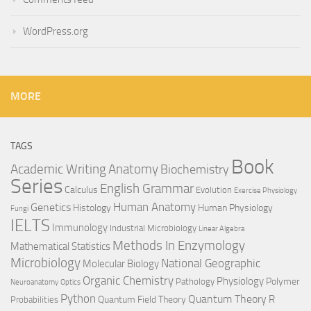
WordPress.org
MORE
TAGS
Book
Anatomy
Academic Writing
Biochemistry
Series
English Grammar
Calculus
Evolution
Exercise Physiology
Genetics
Human Anatomy
Histology
Human Physiology
Fungi
IELTS
Immunology
Industrial Microbiology
Linear Algebra
Methods In Enzymology
Mathematical Statistics
Microbiology
National Geographic
Molecular Biology
Organic Chemistry
Physiology
Polymer
Pathology
Neuroanatomy
Optics
Python
Quantum Theory
R
Quantum Field Theory
Probabilities