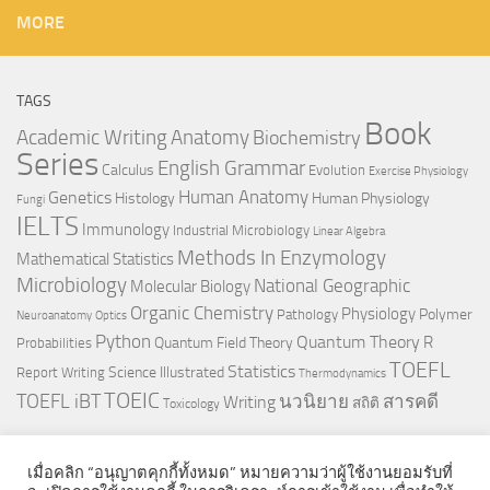
MORE
TAGS
Book
Anatomy
Academic Writing
Biochemistry
Series
English Grammar
Calculus
Evolution
Exercise Physiology
Genetics
Human Anatomy
Histology
Human Physiology
Fungi
IELTS
Immunology
Industrial Microbiology
Linear Algebra
Methods In Enzymology
Mathematical Statistics
Microbiology
National Geographic
Molecular Biology
Organic Chemistry
Physiology
Polymer
Pathology
Neuroanatomy
Optics
Python
Quantum Theory
R
Quantum Field Theory
Probabilities
TOEFL
Statistics
Science Illustrated
Report Writing
Thermodynamics
TOEIC
TOEFL iBT
นวนิยาย
สารคดี
Writing
สถิติ
Toxicology
เมื่อคลิก “อนุญาตคุกกี้ทั้งหมด” หมายความว่าผู้ใช้งานยอมรับที่