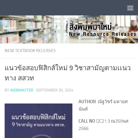
Skip to content
NEW TEXTBOOK RELEASES
แนวข้อสอบฟิสิกส์ใหม่ 9 วิชาสามัญตามเเนว
ทาง สสวท
BY
WEBMASTER
·
SEPTEMBER 30, 2024
AUTHOR
ณัฐวัชร์ มหายศ
นันท์
CALL NO
QC21.3 ณ359นส
2566