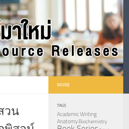
MORE
TAGS
บสวน
Academic Writing
Anatomy
Biochemistry
พิสูจน์
Book Series