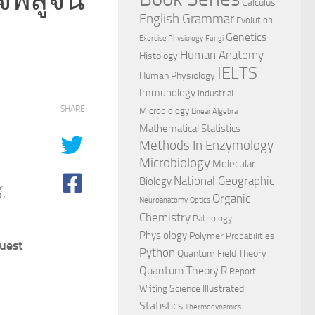
Calculus
English Grammar
Evolution
Genetics
Exercise Physiology
Fungi
Human Anatomy
Histology
IELTS
Human Physiology
Immunology
Industrial
SHARE
Microbiology
Linear Algebra
Mathematical Statistics
Methods In Enzymology
Microbiology
Molecular
National Geographic
Biology
์,
Organic
Neuroanatomy
Optics
Chemistry
Pathology
Physiology
Polymer
Probabilities
uest
Python
Quantum Field Theory
Quantum Theory
R
Report
Science Illustrated
Writing
Statistics
Thermodynamics