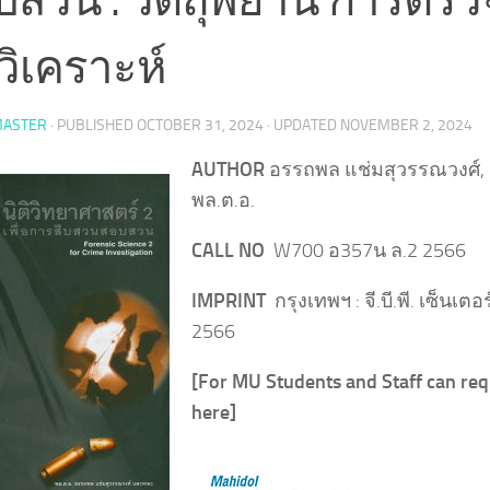
ิเคราะห์
ASTER
· PUBLISHED
OCTOBER 31, 2024
· UPDATED
NOVEMBER 2, 2024
AUTHOR
อรรถพล แช่มสุวรรณวงศ์,
พล.ต.อ.
CALL NO
W700 อ357น ล.2 2566
IMPRINT
กรุงเทพฯ : จี.บี.พี. เซ็นเตอร
2566
[For MU Students and Staff can req
here]