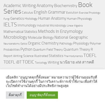
Book
Anatomy
Academic Writing
Biochemistry
Series
English Grammar
Calculus
Evolution
Exercise Physiology
Genetics
Human Anatomy
Histology
Human Physiology
Fungi
IELTS
Immunology
Industrial Microbiology
Linear Algebra
Methods In Enzymology
Mathematical Statistics
Microbiology
National Geographic
Molecular Biology
Organic Chemistry
Physiology
Polymer
Pathology
Neuroanatomy
Optics
Python
Quantum Theory
R
Quantum Field Theory
Probabilities
TOEFL
Statistics
Science Illustrated
Report Writing
Thermodynamics
TOEIC
TOEFL iBT
นวนิยาย
สารคดี
Writing
สถิติ
Toxicology
เมื่อคลิก “อนุญาตคุกกี้ทั้งหมด” หมายความว่าผู้ใช้งานยอมรับที่
จะเปิดการใช้งานคุกกี้ ในการวิเคราะห์การเข้าใช้งาน เพื่อทำให้
เว็บไซต์ทำงานได้อย่างมีประสิทธิภาพสูงสุด
© 2026. All Rights Reserved.
ตั้งค่าคุกกี้
อนุญาติคุกกี้ทั้งหมด