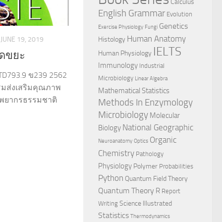
Calculus
English Grammar
Evolution
Genetics
Exercise Physiology
Fungi
Human Anatomy
JUNE 19, 2019
Histology
IELTS
Human Physiology
อดขยะ
Immunology
Industrial
TD793.9 ข239 2562
Microbiology
Linear Algebra
กรมส่งเสริมคุณภาพ
Mathematical Statistics
รัพยากรธรรมชาติ
Methods In Enzymology
Microbiology
Molecular
National Geographic
Biology
Organic
Neuroanatomy
Optics
Chemistry
Pathology
Physiology
Polymer
Probabilities
Python
Quantum Field Theory
Quantum Theory
R
Report
Science Illustrated
Writing
Statistics
Thermodynamics