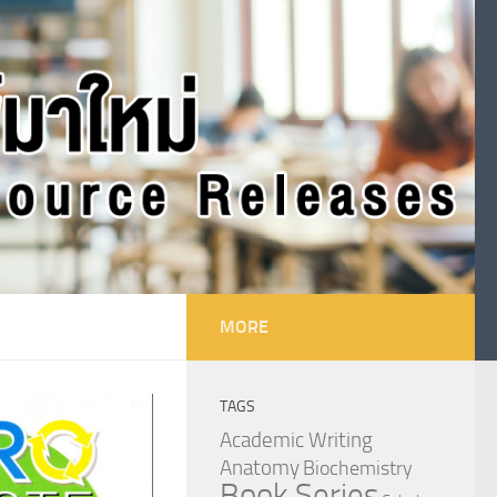
MORE
TAGS
Academic Writing
Anatomy
Biochemistry
Book Series