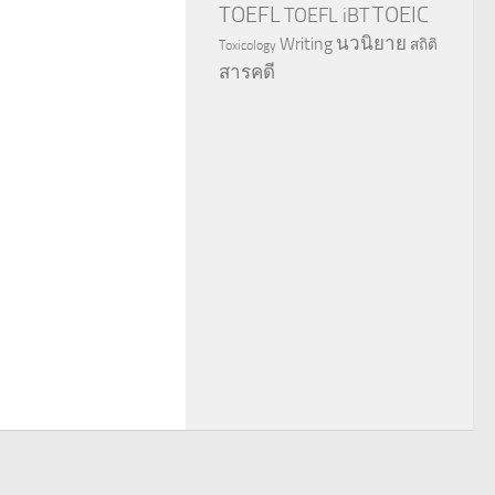
TOEFL
TOEIC
TOEFL iBT
นวนิยาย
Writing
สถิติ
Toxicology
สารคดี