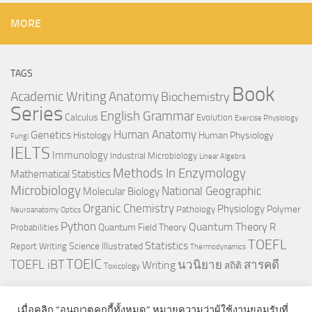
MORE
TAGS
Book
Anatomy
Academic Writing
Biochemistry
Series
English Grammar
Calculus
Evolution
Exercise Physiology
Genetics
Human Anatomy
Histology
Human Physiology
Fungi
IELTS
Immunology
Industrial Microbiology
Linear Algebra
Methods In Enzymology
Mathematical Statistics
Microbiology
National Geographic
Molecular Biology
Organic Chemistry
Physiology
Polymer
Pathology
Neuroanatomy
Optics
Python
Quantum Theory
R
Quantum Field Theory
Probabilities
TOEFL
Statistics
Science Illustrated
Report Writing
Thermodynamics
TOEIC
TOEFL iBT
นวนิยาย
สารคดี
Writing
สถิติ
Toxicology
เมื่อคลิก “อนุญาตคุกกี้ทั้งหมด” หมายความว่าผู้ใช้งานยอมรับที่