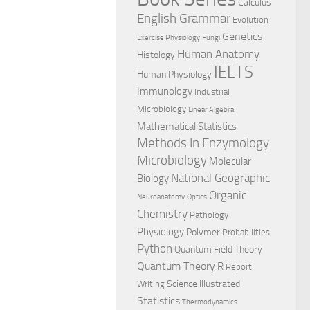
Calculus
English Grammar
Evolution
Genetics
Exercise Physiology
Fungi
Human Anatomy
Histology
IELTS
Human Physiology
Immunology
Industrial
Microbiology
Linear Algebra
Mathematical Statistics
Methods In Enzymology
Microbiology
Molecular
National Geographic
Biology
Organic
Neuroanatomy
Optics
Chemistry
Pathology
Physiology
Polymer
Probabilities
Python
Quantum Field Theory
Quantum Theory
R
Report
Science Illustrated
Writing
Statistics
Thermodynamics