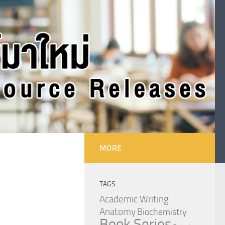
MORE
TAGS
Academic Writing
Anatomy
Biochemistry
Book Series