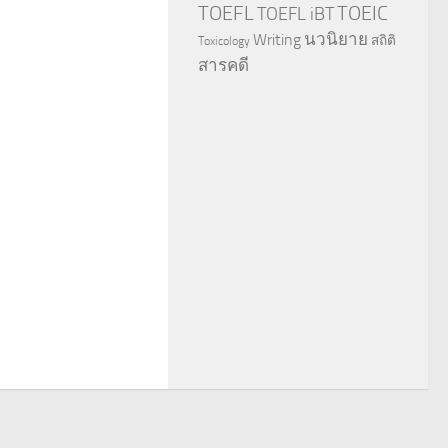
TOEFL
TOEIC
TOEFL iBT
นวนิยาย
Writing
สถิติ
Toxicology
สารคดี