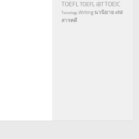
TOEFL
TOEIC
TOEFL iBT
นวนิยาย
Writing
สถิติ
Toxicology
สารคดี