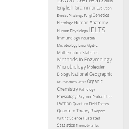
Calculus
English Grammar
Evolution
Genetics
Exercise Physiology
Fungi
Human Anatomy
Histology
IELTS
Human Physiology
Immunology
Industrial
Microbiology
Linear Algebra
Mathematical Statistics
Methods In Enzymology
Microbiology
Molecular
National Geographic
Biology
Organic
Neuroanatomy
Optics
Chemistry
Pathology
Physiology
Polymer
Probabilities
Python
Quantum Field Theory
Quantum Theory
R
Report
Science Illustrated
Writing
Statistics
Thermodynamics