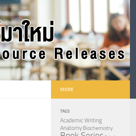
MORE
TAGS
Academic Writing
Anatomy
Biochemistry
Book Series