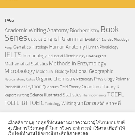
TAGS
Book
Anatomy
Academic Writing
Biochemistry
Series
English Grammar
Calculus
Evolution
Exercise Physiology
Genetics
Human Anatomy
Histology
Human Physiology
Fungi
IELTS
Immunology
Industrial Microbiology
Linear Algebra
Methods In Enzymology
Mathematical Statistics
Microbiology
National Geographic
Molecular Biology
Organic Chemistry
Physiology
Polymer
Pathology
Neuroanatomy
Optics
Python
Quantum Theory
R
Quantum Field Theory
Probabilities
TOEFL
Statistics
Science Illustrated
Report Writing
Thermodynamics
TOEIC
TOEFL iBT
นวนิยาย
สารคดี
Writing
สถิติ
Toxicology
เมื่อคลิก “อนุญาตคุกกี้ทั้งหมด” หมายความว่าผู้ใช้งานยอมรับที่
จะเปิดการใช้งานคุกกี้ ในการวิเคราะห์การเข้าใช้งาน เพื่อทำให้
เว็บไซต์ทำงานได้อย่างมีประสิทธิภาพสูงสุด