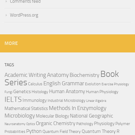
Comments feed
WordPress.org
MORE
TAGS
Book
Anatomy
Academic Writing
Biochemistry
Series
English Grammar
Calculus
Evolution
Exercise Physiology
Genetics
Human Anatomy
Histology
Human Physiology
Fungi
IELTS
Immunology
Industrial Microbiology
Linear Algebra
Methods In Enzymology
Mathematical Statistics
Microbiology
National Geographic
Molecular Biology
Organic Chemistry
Physiology
Polymer
Pathology
Neuroanatomy
Optics
Python
Quantum Theory
R
Quantum Field Theory
Probabilities