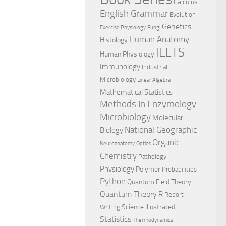
Calculus
English Grammar
Evolution
Genetics
Exercise Physiology
Fungi
Human Anatomy
Histology
IELTS
Human Physiology
Immunology
Industrial
Microbiology
Linear Algebra
Mathematical Statistics
Methods In Enzymology
Microbiology
Molecular
National Geographic
Biology
Organic
Neuroanatomy
Optics
Chemistry
Pathology
Physiology
Polymer
Probabilities
Python
Quantum Field Theory
Quantum Theory
R
Report
Science Illustrated
Writing
Statistics
Thermodynamics