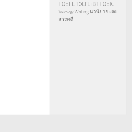
TOEFL
TOEIC
TOEFL iBT
นวนิยาย
Writing
สถิติ
Toxicology
สารคดี