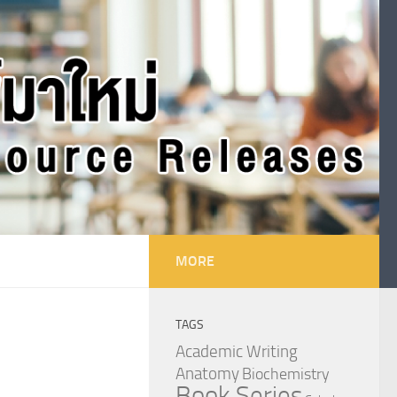
MORE
TAGS
Academic Writing
Anatomy
Biochemistry
Book Series