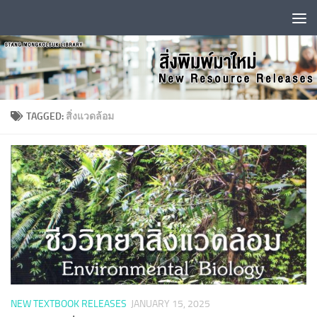
Skip to content
TAGGED:
สิ่งแวดล้อม
NEW TEXTBOOK RELEASES
JANUARY 15, 2025