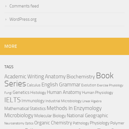
Comments feed
WordPress.org
MORE
TAGS
Book
Anatomy
Academic Writing
Biochemistry
Series
English Grammar
Calculus
Evolution
Exercise Physiology
Genetics
Human Anatomy
Histology
Human Physiology
Fungi
IELTS
Immunology
Industrial Microbiology
Linear Algebra
Methods In Enzymology
Mathematical Statistics
Microbiology
National Geographic
Molecular Biology
Organic Chemistry
Physiology
Polymer
Pathology
Neuroanatomy
Optics