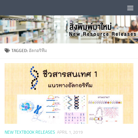
Skip to content
TAGGED:
อัลกอริทึม
NEW TEXTBOOK RELEASES
APRIL 1, 2019