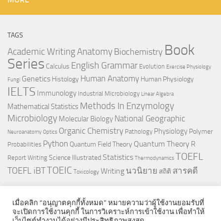
TAGS
Book
Anatomy
Academic Writing
Biochemistry
Series
English Grammar
Calculus
Evolution
Exercise Physiology
Genetics
Human Anatomy
Histology
Human Physiology
Fungi
IELTS
Immunology
Industrial Microbiology
Linear Algebra
Methods In Enzymology
Mathematical Statistics
Microbiology
National Geographic
Molecular Biology
Organic Chemistry
Physiology
Polymer
Pathology
Neuroanatomy
Optics
Python
Quantum Theory
R
Quantum Field Theory
Probabilities
TOEFL
Statistics
Science Illustrated
Report Writing
Thermodynamics
TOEIC
TOEFL iBT
นวนิยาย
สารคดี
Writing
สถิติ
Toxicology
เมื่อคลิก “อนุญาตคุกกี้ทั้งหมด” หมายความว่าผู้ใช้งานยอมรับที่
จะเปิดการใช้งานคุกกี้ ในการวิเคราะห์การเข้าใช้งาน เพื่อทำให้
เว็บไซต์ทำงานได้อย่างมีประสิทธิภาพสูงสุด