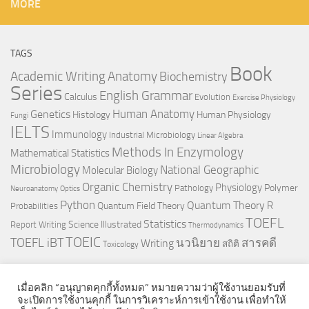
MORE
TAGS
Book
Anatomy
Academic Writing
Biochemistry
Series
English Grammar
Calculus
Evolution
Exercise Physiology
Genetics
Human Anatomy
Histology
Human Physiology
Fungi
IELTS
Immunology
Industrial Microbiology
Linear Algebra
Methods In Enzymology
Mathematical Statistics
Microbiology
National Geographic
Molecular Biology
Organic Chemistry
Physiology
Polymer
Pathology
Neuroanatomy
Optics
Python
Quantum Theory
R
Quantum Field Theory
Probabilities
TOEFL
Statistics
Science Illustrated
Report Writing
Thermodynamics
TOEIC
TOEFL iBT
นวนิยาย
สารคดี
Writing
สถิติ
Toxicology
เมื่อคลิก “อนุญาตคุกกี้ทั้งหมด” หมายความว่าผู้ใช้งานยอมรับที่
จะเปิดการใช้งานคุกกี้ ในการวิเคราะห์การเข้าใช้งาน เพื่อทำให้