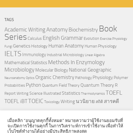
TAGS
Book
Anatomy
Academic Writing
Biochemistry
Series
English Grammar
Calculus
Evolution
Exercise Physiology
Genetics
Human Anatomy
Histology
Human Physiology
Fungi
IELTS
Immunology
Industrial Microbiology
Linear Algebra
Methods In Enzymology
Mathematical Statistics
Microbiology
National Geographic
Molecular Biology
Organic Chemistry
Physiology
Polymer
Pathology
Neuroanatomy
Optics
Python
Quantum Theory
R
Quantum Field Theory
Probabilities
TOEFL
Statistics
Science Illustrated
Report Writing
Thermodynamics
TOEIC
TOEFL iBT
นวนิยาย
สารคดี
Writing
สถิติ
Toxicology
เมื่อคลิก “อนุญาตคุกกี้ทั้งหมด” หมายความว่าผู้ใช้งานยอมรับที่
จะเปิดการใช้งานคุกกี้ ในการวิเคราะห์การเข้าใช้งาน เพื่อทำให้
เว็บไซต์ทำงานได้อย่างมีประสิทธิภาพสูงสุด