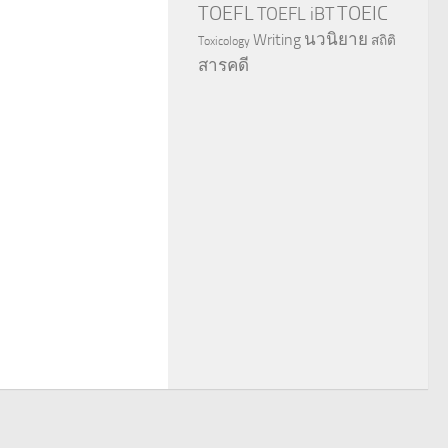
TOEFL
TOEIC
TOEFL iBT
นวนิยาย
Writing
สถิติ
Toxicology
สารคดี