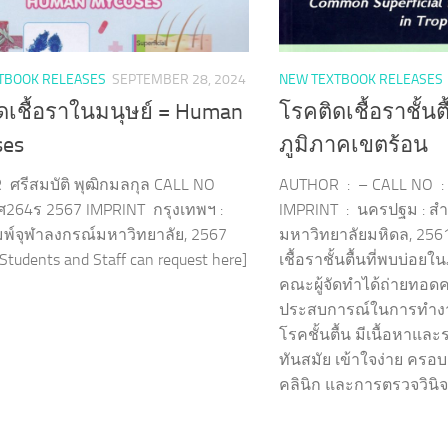
TBOOK RELEASES
SEPTEMBER 28, 2024
NEW TEXTBOOK RELEASES
ดเชื้อราในมนุษย์ = Human
โรคติดเชื้อราชั้นต
ses
ภูมิภาคเขตร้อน
ศรีสมบัติ พุฒิกมลกุล CALL NO
AUTHOR : – CALL NO :
264ร 2567 IMPRINT กรุงเทพฯ :
IMPRINT : นครปฐม : สำ
มพ์จุฬาลงกรณ์มหาวิทยาลัย, 2567
มหาวิทยาลัยมหิดล, 2561
Students and Staff can request here]
เชื้อราชั้นตื้นที่พบบ่อย
คณะผู้จัดทำได้ถ่ายทอดค
ประสบการณ์ในการทำงานว
โรคชั้นตื้น มีเนื้อหาและ
ทันสมัย เข้าใจง่าย คร
คลินิก และการตรวจวินิ