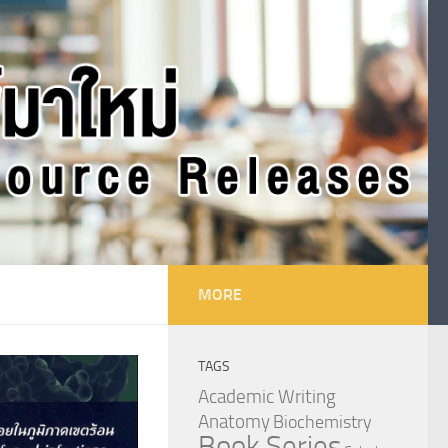
MORE
TAGS
Academic Writing
Anatomy
Biochemistry
Book Series