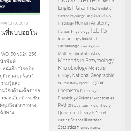
Calculus
English Grammar
Evolution
Genetics
Exercise Physiology
Fungi
Human Anatomy
MARCH 9, 2018
Histology
IELTS
Human Physiology
ื้นที่พบบ่อยใน
Immunology
Industrial
Microbiology
Linear Algebra
Mathematical Statistics
 WC450 ร924 2561
Methods In Enzymology
นักพิมพ์
Microbiology
Molecular
 หนังสือ “โรคติด
National Geographic
Biology
ในภูมิภาคเขตร้อน”
Organic
วามรู้และ
Neuroanatomy
Optics
Chemistry
ิจัยด้านเชื้อราก่อ
Pathology
รายละเอียดที่กระชับ
Physiology
Polymer
Probabilities
Python
อบคลุมถึงอาการทาง
Quantum Field Theory
Quantum Theory
จฉัยทาง
R
Report
Science Illustrated
Writing
Statistics
Thermodynamics