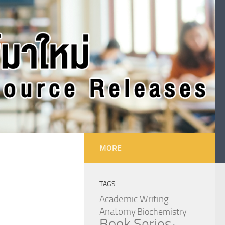
MORE
TAGS
Academic Writing
Anatomy
Biochemistry
Book Series