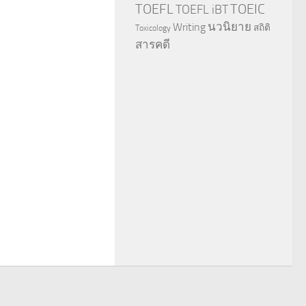
TOEFL
TOEIC
TOEFL iBT
นวนิยาย
Writing
สถิติ
Toxicology
สารคดี