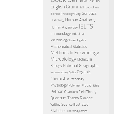
Calculus
English Grammar
Evolution
Genetics
Exercise Physiology
Fungi
Human Anatomy
Histology
IELTS
Human Physiology
Immunology
Industrial
Microbiology
Linear Algebra
Mathematical Statistics
Methods In Enzymology
Microbiology
Molecular
National Geographic
Biology
Organic
Neuroanatomy
Optics
Chemistry
Pathology
Physiology
Polymer
Probabilities
Python
Quantum Field Theory
Quantum Theory
R
Report
Science Illustrated
Writing
Statistics
Thermodynamics