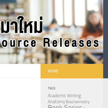
MORE
TAGS
Academic Writing
Anatomy
Biochemistry
Book Series