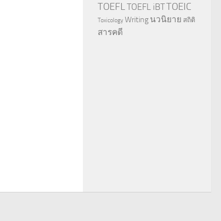
TOEFL
TOEIC
TOEFL iBT
นวนิยาย
Writing
สถิติ
Toxicology
สารคดี