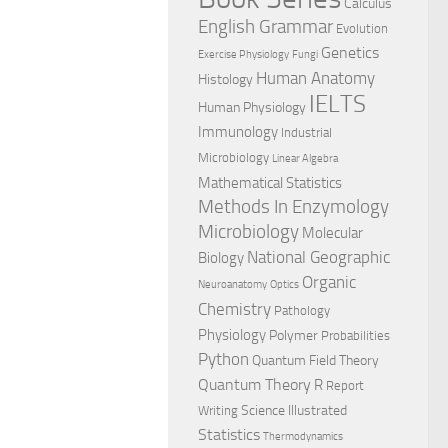
Calculus
English Grammar
Evolution
Genetics
Exercise Physiology
Fungi
Human Anatomy
Histology
IELTS
Human Physiology
Immunology
Industrial
Microbiology
Linear Algebra
Mathematical Statistics
Methods In Enzymology
Microbiology
Molecular
National Geographic
Biology
Organic
Neuroanatomy
Optics
Chemistry
Pathology
Physiology
Polymer
Probabilities
Python
Quantum Field Theory
Quantum Theory
R
Report
Science Illustrated
Writing
Statistics
Thermodynamics