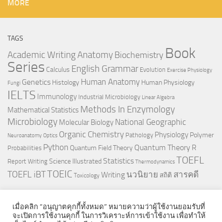
MORE
TAGS
Book
Anatomy
Academic Writing
Biochemistry
Series
English Grammar
Calculus
Evolution
Exercise Physiology
Genetics
Human Anatomy
Histology
Human Physiology
Fungi
IELTS
Immunology
Industrial Microbiology
Linear Algebra
Methods In Enzymology
Mathematical Statistics
Microbiology
National Geographic
Molecular Biology
Organic Chemistry
Physiology
Polymer
Pathology
Neuroanatomy
Optics
Python
Quantum Theory
R
Quantum Field Theory
Probabilities
TOEFL
Statistics
Science Illustrated
Report Writing
Thermodynamics
TOEIC
TOEFL iBT
นวนิยาย
สารคดี
Writing
สถิติ
Toxicology
เมื่อคลิก “อนุญาตคุกกี้ทั้งหมด” หมายความว่าผู้ใช้งานยอมรับที่
จะเปิดการใช้งานคุกกี้ ในการวิเคราะห์การเข้าใช้งาน เพื่อทำให้