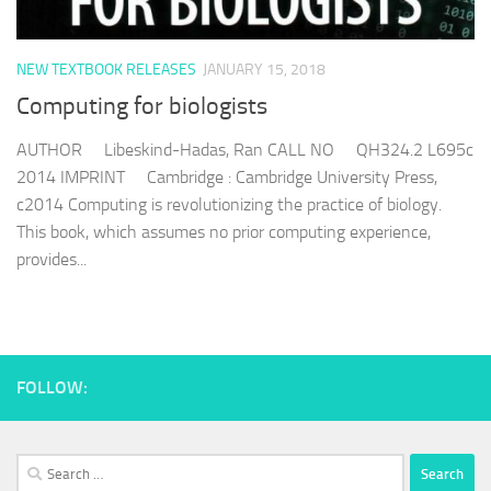
NEW TEXTBOOK RELEASES
JANUARY 15, 2018
Computing for biologists
AUTHOR Libeskind-Hadas, Ran CALL NO QH324.2 L695c
2014 IMPRINT Cambridge : Cambridge University Press,
c2014 Computing is revolutionizing the practice of biology.
This book, which assumes no prior computing experience,
provides...
FOLLOW:
Search