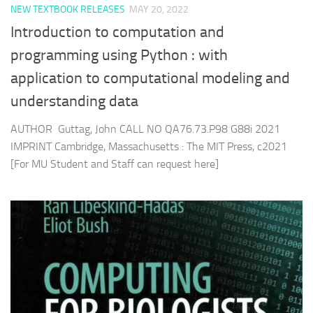
NEW TEXTBOOK RELEASES
MAY 20, 2022
Introduction to computation and
programming using Python : with
application to computational modeling and
understanding data
AUTHOR Guttag, John CALL NO QA76.73.P98 G88i 2021
IMPRINT Cambridge, Massachusetts : The MIT Press, c2021
[For MU Student and Staff can request here]